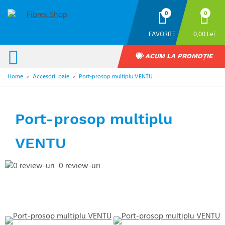
0
0
FAVORITE
0,00 Lei
ACUM LA PROMOȚIE
Home
Accesorii baie
Port-prosop multiplu VENTU
>
>
Port-prosop multiplu
VENTU
0 review-uri