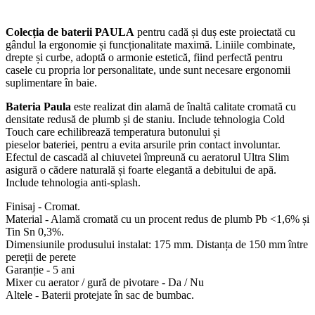
Colecția de baterii PAULA
pentru cadă și duș este proiectată cu
gândul la ergonomie și funcționalitate maximă. Liniile combinate,
drepte și curbe, adoptă o armonie estetică, fiind perfectă pentru
casele cu propria lor personalitate, unde sunt necesare ergonomii
suplimentare în baie.
Bateria Paula
este realizat din alamă de înaltă calitate cromată cu
densitate redusă de plumb și de staniu. Include tehnologia Cold
Touch care echilibrează temperatura butonului și
pieselor bateriei, pentru a evita arsurile prin contact involuntar.
Efectul de cascadă al chiuvetei împreună cu aeratorul Ultra Slim
asigură o cădere naturală și foarte elegantă a debitului de apă.
Include tehnologia anti-splash.
Finisaj - Cromat.
Material - Alamă cromată cu un procent redus de plumb Pb <1,6% și
Tin Sn 0,3%.
Dimensiunile produsului instalat: 175 mm. Distanța de 150 mm între
pereții de perete
Garanție - 5 ani
Mixer cu aerator / gură de pivotare - Da / Nu
Altele - Baterii protejate în sac de bumbac.