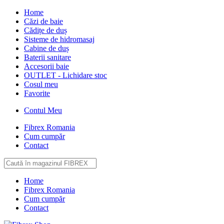
Home
Căzi de baie
Cădițe de duș
Sisteme de hidromasaj
Cabine de duș
Baterii sanitare
Accesorii baie
OUTLET - Lichidare stoc
Cosul meu
Favorite
Contul Meu
Fibrex Romania
Cum cumpăr
Contact
Home
Fibrex Romania
Cum cumpăr
Contact