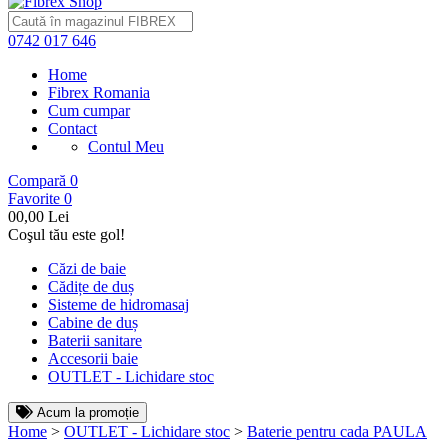
0742 017 646
Home
Fibrex Romania
Cum cumpar
Contact
Contul Meu
Compară
0
Favorite
0
0
0,00 Lei
Coşul tău este gol!
Căzi de baie
Cădițe de duș
Sisteme de hidromasaj
Cabine de duș
Baterii sanitare
Accesorii baie
OUTLET - Lichidare stoc
Acum la promoție
Home
>
OUTLET - Lichidare stoc
>
Baterie pentru cada PAULA