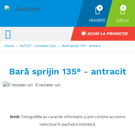
0
0
FAVORITE
0,00 Lei
ACUM LA PROMOȚIE
Home
OUTLET - Lichidare stoc
Bară sprijin 135° - antracit
>
>
Bară sprijin 135° - antracit
0 review-uri
Notă:
Fotografiile au caracter informativ și pot conține accesorii
neincluse în pachetul standard.