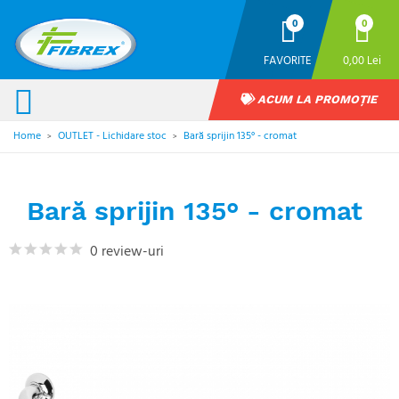
0
0
FAVORITE
0,00 Lei
ACUM LA PROMOȚIE
Home
OUTLET - Lichidare stoc
Bară sprijin 135° - cromat
>
>
Bară sprijin 135° - cromat
0 review-uri