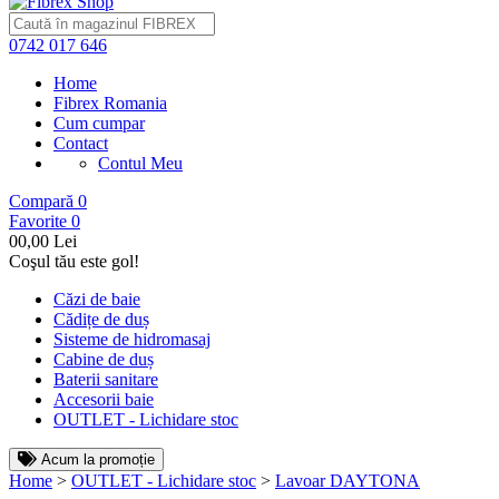
0742 017 646
Home
Fibrex Romania
Cum cumpar
Contact
Contul Meu
Compară
0
Favorite
0
0
0,00 Lei
Coşul tău este gol!
Căzi de baie
Cădițe de duș
Sisteme de hidromasaj
Cabine de duș
Baterii sanitare
Accesorii baie
OUTLET - Lichidare stoc
Acum la promoție
Home
>
OUTLET - Lichidare stoc
>
Lavoar DAYTONA