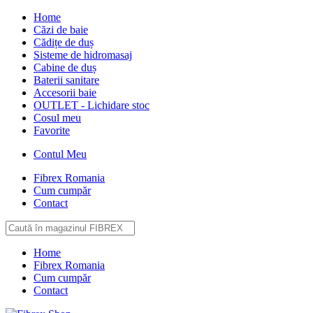
Home
Căzi de baie
Cădițe de duș
Sisteme de hidromasaj
Cabine de duș
Baterii sanitare
Accesorii baie
OUTLET - Lichidare stoc
Cosul meu
Favorite
Contul Meu
Fibrex Romania
Cum cumpăr
Contact
Home
Fibrex Romania
Cum cumpăr
Contact