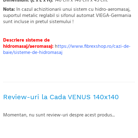
Dimensiuni: (L x L x H):
140 cm x 140 cm x 45 cm.
Nota:
In cazul achizitionarii unui sistem cu hidro-aeromasaj,
suportul metalic reglabil si sifonul automat VIEGA-Germania
sunt incluse in pretul sistemului !
Descriere sisteme de
hidromasaj/aeromasaj:
h
ttps://www.fibrexshop.ro/cazi-de-
baie/sisteme-de-hidromasaj
Review-uri la Cada VENUS 140x140
Momentan, nu sunt review-uri despre acest produs...