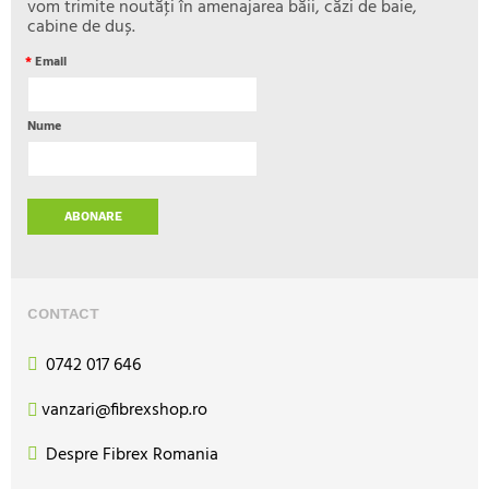
vom trimite noutăţi în amenajarea băii, căzi de baie,
cabine de duș.
*
Email
Nume
ABONARE
CONTACT
0742 017 646
vanzari@fibrexshop.ro
Despre Fibrex Romania