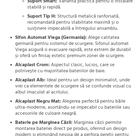
Suport Smart:
Varianta practică pentru o instalare
stabilă și rapidă.
Suport Tip H:
Structură metalică ranforsată,
recomandată pentru stabilitate maximă și o
susținere impecabilă a întregului ansamblu.
Sifon Automat Viega (Germania):
Alege calitatea
germană pentru sistemul de scurgere. Sifonul automat
Viega asigură o evacuare rapidă, este extrem de durabil
și oferă un finisaj estetic premium zonei de scurgere.
Alcaplast Crom:
Aspectul clasic, lucios, care se
potrivește cu majoritatea bateriilor de baie.
Alcaplast Alb:
Ideal pentru un design minimalist, unde
vrei ca elementele de scurgere să se confunde vizual cu
albul imaculat al acrilului.
Alcaplast Negru Mat:
Alegerea perfectă pentru băile
ultra-moderne, asortându-se impecabil cu bateriile sau
accesoriile de culoare neagră.
Baterie pe Marginea Căzii:
Marginea căzii permite
montarea bateriei direct pe produs, oferind un design
modern și eliminând nevoia de a perfora pereții pentru