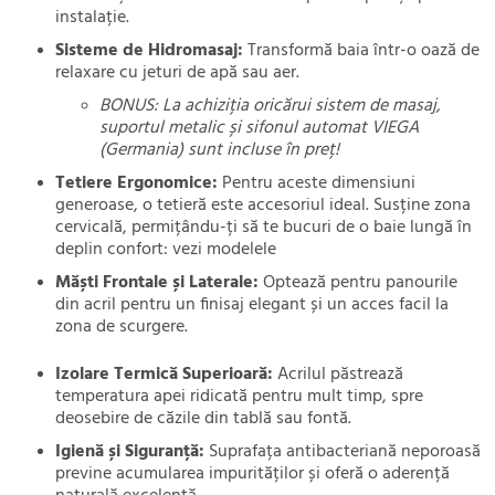
instalație.
Sisteme de Hidromasaj:
Transformă baia într-o oază de
relaxare cu jeturi de apă sau aer.
BONUS: La achiziția oricărui sistem de masaj,
suportul metalic și sifonul automat VIEGA
(Germania) sunt incluse în preț!
Tetiere Ergonomice:
Pentru aceste dimensiuni
generoase, o tetieră este accesoriul ideal. Susține zona
cervicală, permițându-ți să te bucuri de o baie lungă în
deplin confort:
vezi modelele
Măști Frontale și Laterale:
Optează pentru panourile
din acril pentru un finisaj elegant și un acces facil la
zona de scurgere.
Izolare Termică Superioară:
Acrilul păstrează
temperatura apei ridicată pentru mult timp, spre
deosebire de căzile din tablă sau fontă.
Igienă și Siguranță:
Suprafața antibacteriană neporoasă
previne acumularea impurităților și oferă o aderență