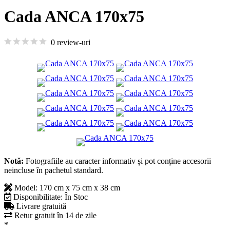
Cada ANCA 170x75
0 review-uri
Notă:
Fotografiile au caracter informativ și pot conține accesorii
neincluse în pachetul standard.
Model:
170 cm x 75 cm x 38 cm
Disponibilitate:
În Stoc
Livrare gratuită
Retur gratuit în 14 de zile
*