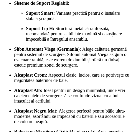
Sisteme de Suport Reglabil:
Suport Smart:
Varianta practică pentru o instalare
stabilă și rapidă.
Suport Tip H:
Structură metalică ranforsată,
recomandată pentru stabilitate maximă și o susținere
impecabilă a întregului ansamblu.
Sifon Automat Viega (Germania):
Alege calitatea germană
pentru sistemul de scurgere. Sifonul automat Viega asigură o
evacuare rapidă, este extrem de durabil și oferă un finisaj
estetic premium zonei de scurgere.
Alcaplast Crom:
Aspectul clasic, lucios, care se potrivește cu
majoritatea bateriilor de baie.
Alcaplast Alb:
Ideal pentru un design minimalist, unde vrei
ca elementele de scurgere să se confunde vizual cu albul
imaculat al acrilului.
Alcaplast Negru Mat:
Alegerea perfectă pentru băile ultra-
moderne, asortându-se impecabil cu bateriile sau accesoriile
de culoare neagră.
Baterie pe Marginea Căzii:
Marginea căzii Anca permite