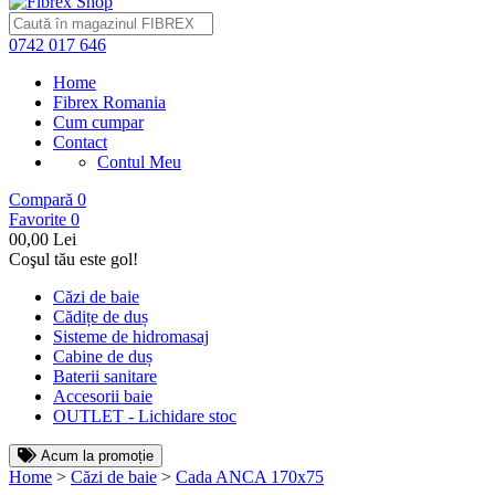
0742 017 646
Home
Fibrex Romania
Cum cumpar
Contact
Contul Meu
Compară
0
Favorite
0
0
0,00 Lei
Coşul tău este gol!
Căzi de baie
Cădițe de duș
Sisteme de hidromasaj
Cabine de duș
Baterii sanitare
Accesorii baie
OUTLET - Lichidare stoc
Acum la promoție
Home
>
Căzi de baie
>
Cada ANCA 170x75