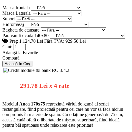
Masca frontala
Masca Laterala
Suport
Hidromasaj
Bagheta de etansare
Paravan fix cada 140x80
Preţ:
1.124,70 Lei
Fără TVA: 929,50 Lei
Cant:
Adaugă la Favorite
Compară
291.78 Lei x 4 rate
Modelul
Anca 170x75
reprezintă vârful de gamă al seriei
rectangulare, fiind proiectată pentru cei care nu vor să facă niciun
compromis în materie de spațiu. Cu o lățime generoasă de 75 cm,
această cadă oferă o libertate de mișcare superioară, fiind ideală
pentru băi spațioase unde relaxarea este prioritară.