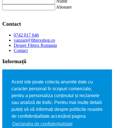
Nume
Abonare
Contact
0742 017 646
vanzari@fibrexshop.ro
Despre Fibrex Romania
Contact
Informații
Cum cumpăr
Cum plătesc
Acest site poate colecta anumite date cu
Livrare
Garanţie
caracter personal în scopuri comerciale,
Politica de retur
pentru a personaliza conținutul și reclamele
Declarația de confidențialitate
sau analiză de trafic. Pentru mai multe detalii
Termeni şi condiţii
Contact
puteți să vă informați despre politicile noastre
de confidențialitate accesând pagina
©2026
FIBREX SHOP
magazin oficial FIBREX CO SRL,
Declarația de confidențialitate