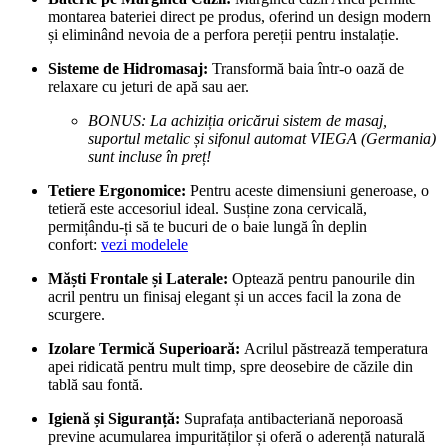
montarea bateriei direct pe produs, oferind un design modern
și eliminând nevoia de a perfora pereții pentru instalație.
Sisteme de Hidromasaj:
Transformă baia într-o oază de
relaxare cu jeturi de apă sau aer.
BONUS: La achiziția oricărui sistem de masaj,
suportul metalic și sifonul automat VIEGA (Germania)
sunt incluse în preț!
Tetiere Ergonomice:
Pentru aceste dimensiuni generoase, o
tetieră este accesoriul ideal. Susține zona cervicală,
permițându-ți să te bucuri de o baie lungă în deplin
confort:
vezi modelele
Măști Frontale și Laterale:
Optează pentru panourile din
acril pentru un finisaj elegant și un acces facil la zona de
scurgere.
Izolare Termică Superioară:
Acrilul păstrează temperatura
apei ridicată pentru mult timp, spre deosebire de căzile din
tablă sau fontă.
Igienă și Siguranță:
Suprafața antibacteriană neporoasă
previne acumularea impurităților și oferă o aderență naturală