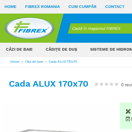
HOME
FIBREX ROMANIA
CUM CUMPĂR
CONTACT
CĂZI DE BAIE
CĂDIȚE DE DUȘ
SISTEME DE HIDRO
Home
Căzi de baie
Cada ALUX 170x70
>
>
Cada ALUX 170x70
0 rev