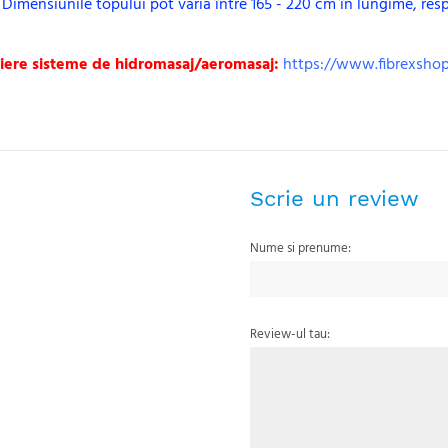
Dimensiunile topului pot varia între 165 - 220 cm în lungime, respe
iere sisteme de hidromasaj/aeromasaj:
https://www.fibrexshop
Scrie un review
Nume si prenume:
Review-ul tau: