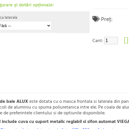
gurare și dotări opționale:
a laterala
Preţ:
Cant:
 de baie ALUX
este dotata cu o masca frontala si laterala din pan
oli de aluminiu cu spuma poliuretanica intre ele. Pe coala de alum
e de preferintele clientului si de optiunile disponibile.
l include cuva cu suport metalic reglabil si sifon automat VIEGA