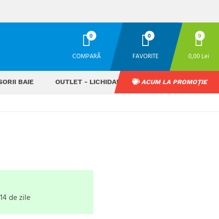
0
0
0
COMPARĂ
FAVORITE
0,00 Lei
ORII BAIE
OUTLET - LICHIDARE STOC
ACUM LA PROMOȚIE
ă
14 de zile