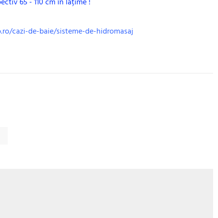
ctiv 65 - 110 cm în lățime !
.ro/cazi-de-baie/sisteme-de-hidromasaj