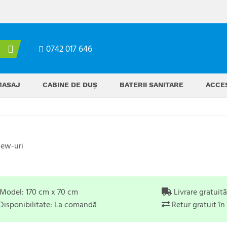
0742 017 646
MASAJ
CABINE DE DUȘ
BATERII SANITARE
ACCES
iew-uri
Model:
170 cm x 70 cm
Livrare gratuit
Disponibilitate:
La comandă
Retur gratuit în 