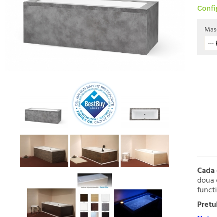
Confi
Masc
Cada
doua c
functi
Pretu