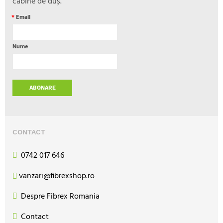
cabine de duș.
*
Email
Nume
ABONARE
CONTACT
0742 017 646
vanzari@fibrexshop.ro
Despre Fibrex Romania
Contact