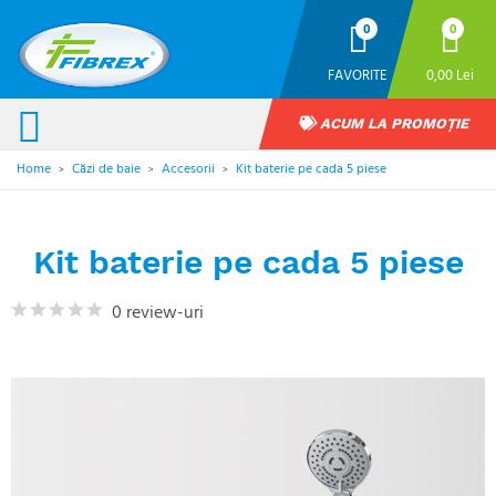
0
0
FAVORITE
0,00 Lei
ACUM LA PROMOȚIE
Home
Căzi de baie
Accesorii
Kit baterie pe cada 5 piese
>
>
>
Kit baterie pe cada 5 piese
0 review-uri