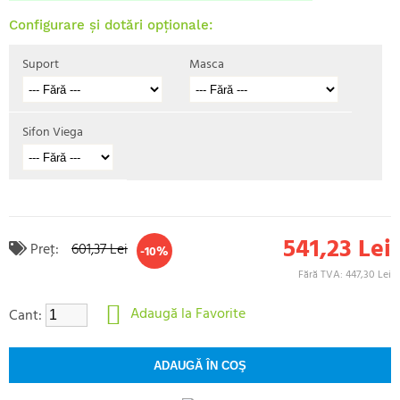
Configurare și dotări opționale:
Suport
Masca
Sifon Viega
541,23 Lei
Preţ:
601,37 Lei
-10%
Fără TVA: 447,30 Lei
Adaugă la Favorite
Cant: