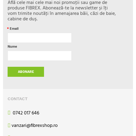
Află cele mai cele mai noi promoţii sau game de
produse FIBREX. Abonează-te la newsletter și îţi
vom trimite noutăţi în amenajarea băii, căzi de baie,
cabine de duș.
*
Email
Nume
ABONARE
CONTACT
0742 017 646
vanzari@fibrexshop.ro