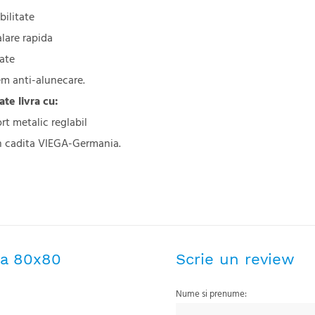
bilitate
alare rapida
tate
em anti-alunecare.
ate livra cu:
rt metalic reglabil
on cadita VIEGA-Germania.
sa 80x80
Scrie un review
Nume si prenume: