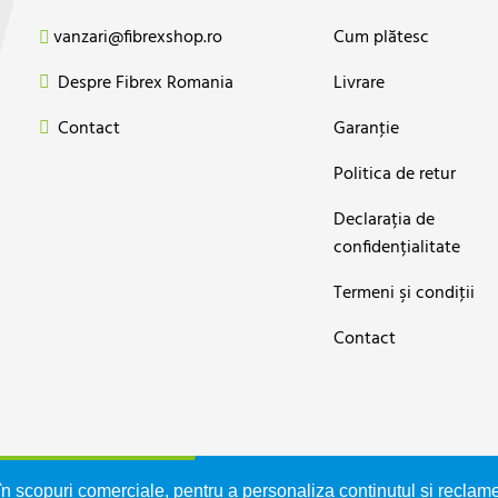
vanzari@fibrexshop.ro
Cum plătesc
Despre Fibrex Romania
Livrare
Contact
Garanţie
Politica de retur
Declarația de
confidențialitate
Termeni şi condiţii
Contact
. Social: 1.037.734 LEI
n scopuri comerciale, pentru a personaliza conținutul și reclame