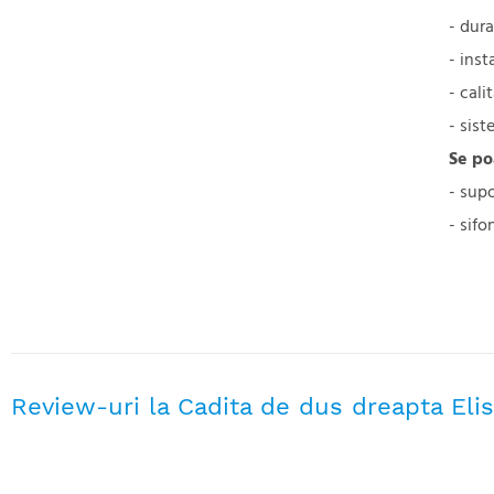
- dura
- inst
- cali
- sist
Se po
- supo
- sif
Review-uri la Cadita de dus dreapta Eli