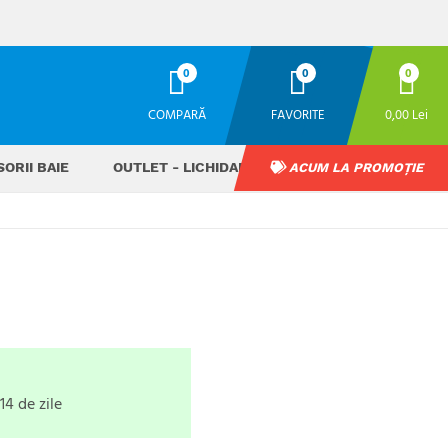
0
0
0
COMPARĂ
FAVORITE
0,00 Lei
ORII BAIE
OUTLET - LICHIDARE STOC
ACUM LA PROMOȚIE
ă
14 de zile