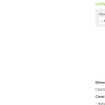
Confi
Sifo
Dimen
Cădită
Carac
- rezi