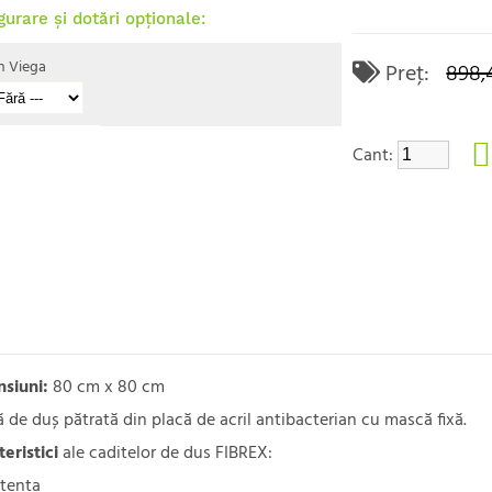
gurare și dotări opționale:
n Viega
Preţ:
898,
Cant:
siuni:
80 cm x 80 cm
 de duș pătrată din placă de acril antibacterian cu mască fixă.
teristici
ale caditelor de dus FIBREX:
stenta