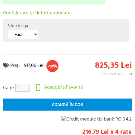
Configurare și dotări opționale:
Sifon Viega
825,35 Lei
Preţ:
917,06 Lei
-10%
Fără TVA: 682,11 Lei
Adaugă la Favorite
Cant:
216.79 Lei x 4 rate