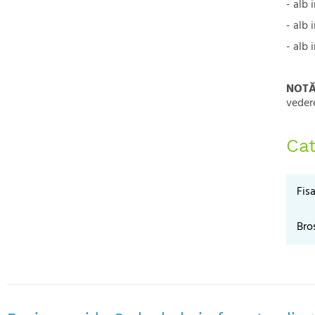
- alb 
- alb 
- alb 
NOTĂ
vedere
Cat
Fis
Bro