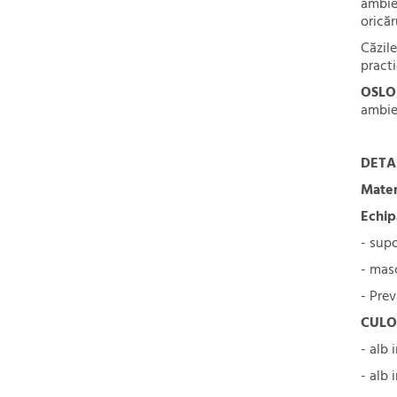
ambie
oricăr
Căzile
practi
OSLO
ambie
DETA
Mater
Echip
- supo
- mas
- Prev
CULO
- alb 
- alb 