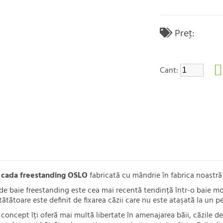
Preţ:
Cant:
e
cada freestanding OSLO
fabricată cu mândrie în fabrica noastră 
de baie freestanding este cea mai recentă tendință într-o baie m
tătătoare este definit de fixarea căzii care nu este ataşată la un 
concept îți oferă mai multă libertate în amenajarea băii, căzile d