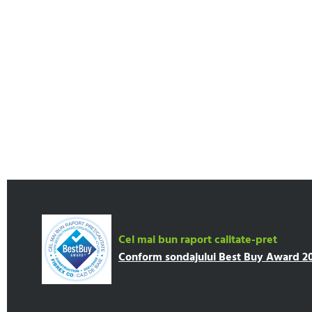
Cel mai bun raport calitate-pret
Conform sondajului Best Buy Award 202