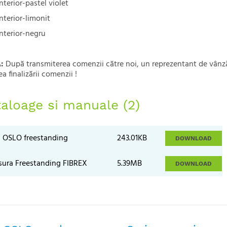
interior-pastel violet
interior-limonit
interior-negru
:
După transmiterea comenzii către noi, un reprezentant de vânzări
a finalizării comenzii !
aloage si manuale (2)
a OSLO freestanding
243.01KB
DOWNLOAD
sura Freestanding FIBREX
5.39MB
DOWNLOAD