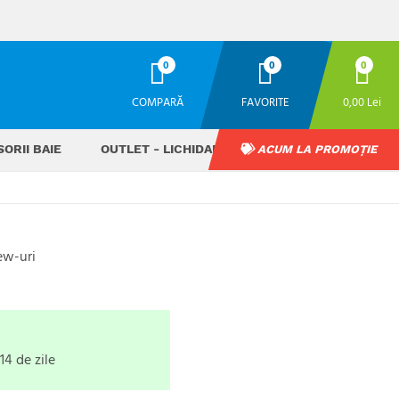
0
0
0
COMPARĂ
FAVORITE
0,00 Lei
ORII BAIE
OUTLET - LICHIDARE STOC
ACUM LA PROMOȚIE
ew-uri
ă
14 de zile