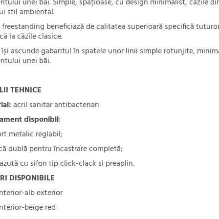
ntului unei băi. Simple, spațioase, cu design minimalist, căzile d
ui stil ambiental.
 freestanding beneficiază de calitatea superioară specifică tuturor
că la căzile clasice.
își ascunde gabaritul în spatele unor linii simple rotunjite, minimal
ntului unei băi.
LII TEHNICE
ial:
acril sanitar antibacterian
ament disponibil
:
rt metalic reglabil;
că dublă pentru încastrare completă;
azută cu sifon tip click-clack si preaplin.
RI DISPONIBILE
interior-alb exterior
interior-beige red