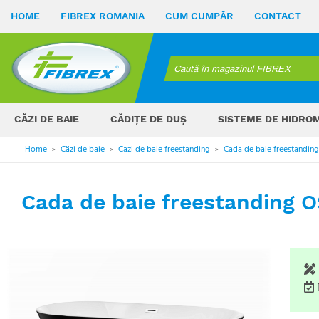
HOME
FIBREX ROMANIA
CUM CUMPĂR
CONTACT
CĂZI DE BAIE
CĂDIȚE DE DUȘ
SISTEME DE HIDRO
Home
Căzi de baie
Cazi de baie freestanding
Cada de baie freestanding
>
>
>
Cada de baie freestanding O