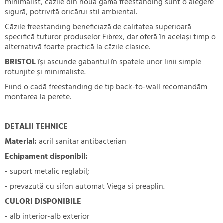
minimalist, căzile din noua gamă freestanding sunt o alegere
sigură, potrivită oricărui stil ambiental.
Căzile freestanding beneficiază de calitatea superioară
specifică tuturor produselor Fibrex, dar oferă în același timp o
alternativă foarte practică la căzile clasice.
BRISTOL
își ascunde gabaritul în spatele unor linii simple
rotunjite și minimaliste.
Fiind o cadă freestanding de tip back-to-wall recomandăm
montarea la perete.
DETALII TEHNICE
Material:
acril sanitar antibacterian
Echipament disponibil:
- suport metalic reglabil;
- prevazută cu sifon automat Viega si preaplin.
CULORI DISPONIBILE
- alb interior-alb exterior