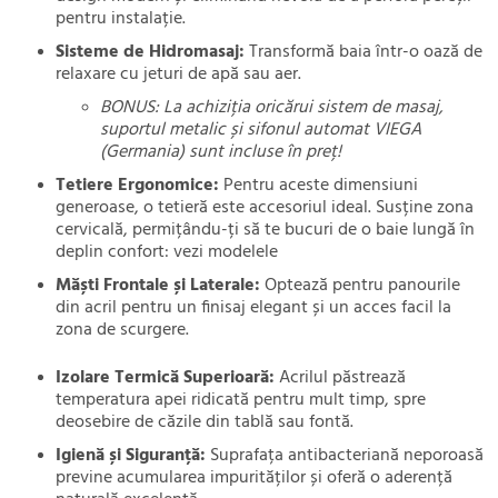
pentru instalație.
Sisteme de Hidromasaj:
Transformă baia într-o oază de
relaxare cu jeturi de apă sau aer.
BONUS: La achiziția oricărui sistem de masaj,
suportul metalic și sifonul automat VIEGA
(Germania) sunt incluse în preț!
Tetiere Ergonomice:
Pentru aceste dimensiuni
generoase, o tetieră este accesoriul ideal. Susține zona
cervicală, permițându-ți să te bucuri de o baie lungă în
deplin confort:
vezi modelele
Măști Frontale și Laterale:
Optează pentru panourile
din acril pentru un finisaj elegant și un acces facil la
zona de scurgere.
Izolare Termică Superioară:
Acrilul păstrează
temperatura apei ridicată pentru mult timp, spre
deosebire de căzile din tablă sau fontă.
Igienă și Siguranță:
Suprafața antibacteriană neporoasă
previne acumularea impurităților și oferă o aderență