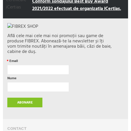
Conform sondajului Best Buy Award
2021/2022 efectuat de organizatia iCertias.
Află cele mai cele mai noi promoţii sau game de
produse FIBREX. Abonează-te la newsletter și îţi
vom trimite noutăţi în amenajarea băii, căzi de baie,
cabine de duș.
*
Email
Nume
ABONARE
CONTACT