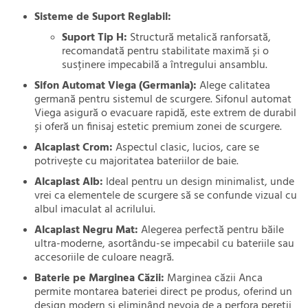
Sisteme de Suport Reglabil:
Suport Tip H:
Structură metalică ranforsată,
recomandată pentru stabilitate maximă și o
susținere impecabilă a întregului ansamblu.
Sifon Automat Viega (Germania):
Alege calitatea
germană pentru sistemul de scurgere. Sifonul automat
Viega asigură o evacuare rapidă, este extrem de durabil
și oferă un finisaj estetic premium zonei de scurgere.
Alcaplast Crom:
Aspectul clasic, lucios, care se
potrivește cu majoritatea bateriilor de baie.
Alcaplast Alb:
Ideal pentru un design minimalist, unde
vrei ca elementele de scurgere să se confunde vizual cu
albul imaculat al acrilului.
Alcaplast Negru Mat:
Alegerea perfectă pentru băile
ultra-moderne, asortându-se impecabil cu bateriile sau
accesoriile de culoare neagră.
Baterie pe Marginea Căzii:
Marginea căzii Anca
permite montarea bateriei direct pe produs, oferind un
design modern și eliminând nevoia de a perfora pereții