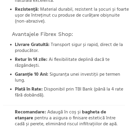
naturală excelentă.
Rezistență:
Material durabil, rezistent la șocuri și foarte
ușor de întreținut cu produse de curățare obișnuite
(non-abrazive).
Avantajele Fibrex Shop:
Livrare Gratuită:
Transport sigur și rapid, direct de la
producător.
Retur în 14 zile:
Ai flexibilitate deplină dacă te
răzgândești.
Garanție 10 Ani:
Siguranța unei investiții pe termen
lung.
Plată în Rate:
Disponibil prin TBI Bank (până la 4 rate
fără dobândă).
Recomandare:
Adaugă în coș și
bagheta de
etanșare
pentru a asigura o finisare estetică între
cadă și perete, eliminând riscul infiltrațiilor de apă.