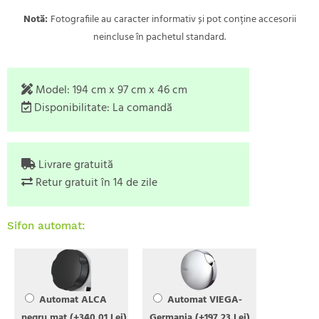
Notă:
Fotografiile au caracter informativ și pot conține accesorii
neincluse în pachetul standard.
Model:
194 cm x 97 cm x 46 cm
Disponibilitate:
La comandă
Livrare gratuită
Retur gratuit în 14 de zile
Sifon automat:
Automat ALCA
Automat VIEGA-
negru mat (+340,01 Lei)
Germania (+197,23 Lei)