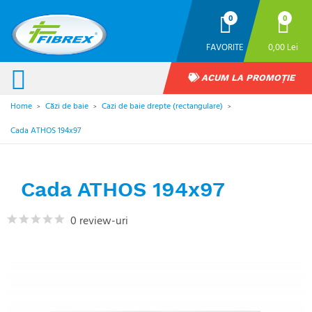
0
0
FAVORITE
0,00 Lei
ACUM LA PROMOȚIE
Home
Căzi de baie
Cazi de baie drepte (rectangulare)
>
>
>
Cada ATHOS 194x97
Cada ATHOS 194x97
0 review-uri