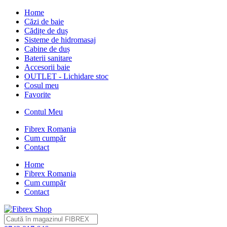
Home
Căzi de baie
Cădițe de duș
Sisteme de hidromasaj
Cabine de duș
Baterii sanitare
Accesorii baie
OUTLET - Lichidare stoc
Cosul meu
Favorite
Contul Meu
Fibrex Romania
Cum cumpăr
Contact
Home
Fibrex Romania
Cum cumpăr
Contact