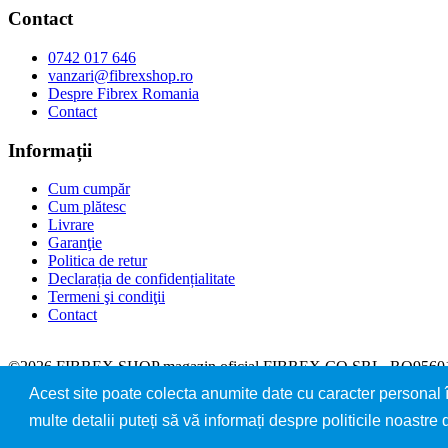
Contact
0742 017 646
vanzari@fibrexshop.ro
Despre Fibrex Romania
Contact
Informații
Cum cumpăr
Cum plătesc
Livrare
Garanţie
Politica de retur
Declarația de confidențialitate
Termeni şi condiţii
Contact
©2026
FIBREX SHOP
magazin oficial FIBREX CO SRL, RO9560150
Acest site poate colecta anumite date cu caracter personal î
Magazin dezvoltat de
LiveCOM
multe detalii puteți să vă informați despre politicile noastr