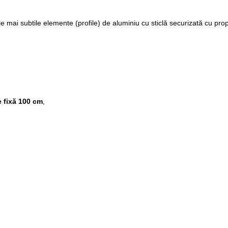
ai subtile elemente (profile) de aluminiu cu sticlă securizată cu propri
e fixă 100 cm
,