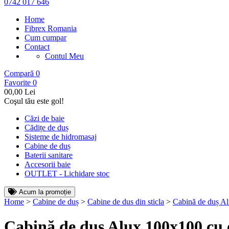
0742 017 646
Home
Fibrex Romania
Cum cumpar
Contact
Contul Meu
Compară
0
Favorite
0
0
0,00 Lei
Coşul tău este gol!
Căzi de baie
Cădițe de duș
Sisteme de hidromasaj
Cabine de duș
Baterii sanitare
Accesorii baie
OUTLET - Lichidare stoc
Acum la promoție
Home
>
Cabine de duș
>
Cabine de dus din sticla
>
Cabină de duș Alu
Cabină de duș Alux 100x100 cu o 