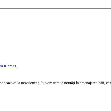
a iCertias.
ază-te la newsletter și îţi vom trimite noutăţi în amenajarea băii, căz