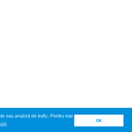
le sau analiză de trafic. Pentru mai
OK
tate