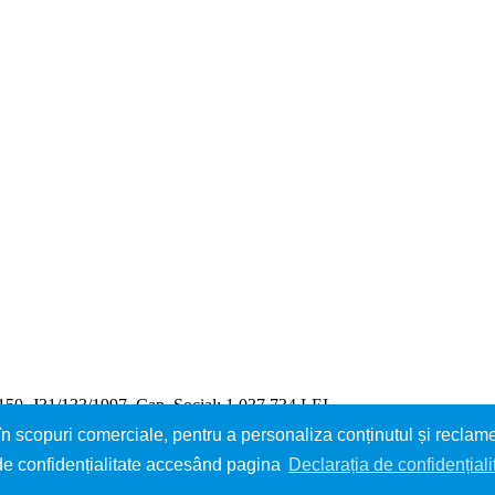
, J31/133/1997, Cap. Social: 1.037.734 LEI
n scopuri comerciale, pentru a personaliza conținutul și reclame
e de confidențialitate accesând pagina
Declarația de confidențiali