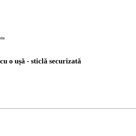
rete
u o ușă - sticlă securizată