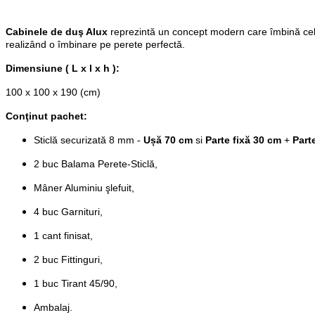
Cabinele de duş Alux
reprezintă un concept modern care îmbină cele m
realizând o îmbinare pe perete perfectă.
Dimensiune ( L x l x h ):
100 x 100 x 190 (cm)
Conţinut pachet:
Sticlă securizată 8 mm -
Ușă 70 cm
si
Parte fixă 30 cm
+
Part
2 buc Balama Perete-Sticlă,
Mâner Aluminiu şlefuit,
4 buc Garnituri,
1 cant finisat,
2 buc Fittinguri,
1 buc Tirant 45/90,
Ambalaj.