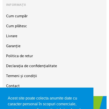
INFORMAȚII
Cum cumpăr
Cum plătesc
Livrare
Garanţie
Politica de retur
Declarația de confidențialitate
Termeni şi condiţii
Contact
Acest site poate colecta anumite date cu
©2026
FIBREX SHOP
magazin oficial FIBREX CO SRL,
caracter personal în scopuri comerciale,
RO9560150, J31/133/1997, Cap. Social: 1.037.734 LEI