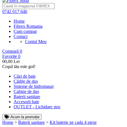
0742 017 646
Home
Fibrex Romania
Cum cumpar
Contact
Contul Meu
Compară
0
Favorite
0
0
0,00 Lei
Coşul tău este gol!
Căzi de baie
Cădițe de duș
Sisteme de hidromasaj
Cabine de duș
Baterii sanitare
Accesorii baie
OUTLET - Lichidare stoc
Acum la promoție
Home
>
Baterii sanitare
>
Kit baterie pe cada 4 piese