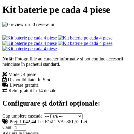
Kit baterie pe cada 4 piese
0 review-uri
Notă:
Fotografiile au caracter informativ și pot conține accesorii
neincluse în pachetul standard.
Model:
4 piese
Disponibilitate:
În Stoc
Livrare gratuită
Retur gratuit în 14 de zile
Configurare și dotări opționale:
Cap umplere cascada
Preţ:
1.042,44 Lei
Fără TVA: 861,52 Lei
Cant:
Adaugă la Favorite