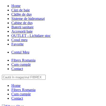
Home
Căzi de baie
Cădițe de duș
Sisteme de hidromasaj
Cabine de duș
Baterii sanitare
Accesorii baie
OUTLET - Lichidare stoc
Cosul meu
Favorite
Contul Meu
Fibrex Romania
Cum cumpăr
Contact
Home
Fibrex Romania
Cum cumpăr
Contact