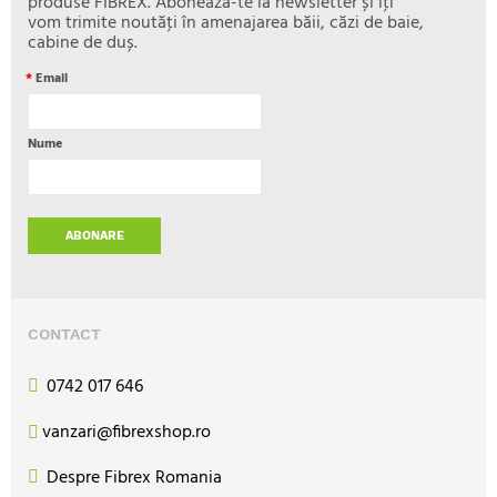
produse FIBREX. Abonează-te la newsletter și îţi
vom trimite noutăţi în amenajarea băii, căzi de baie,
cabine de duș.
*
Email
Nume
ABONARE
CONTACT
0742 017 646
vanzari@fibrexshop.ro
Despre Fibrex Romania