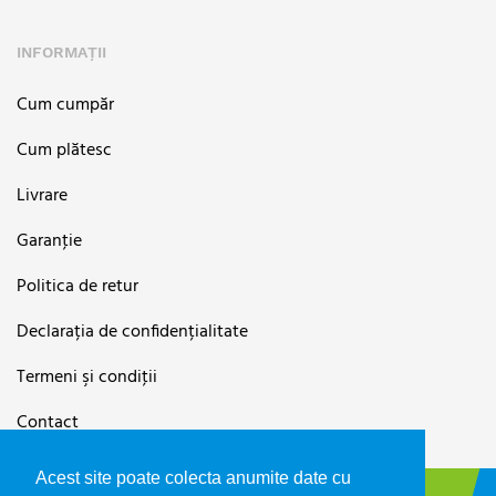
INFORMAȚII
Cum cumpăr
Cum plătesc
Livrare
Garanţie
Politica de retur
Declarația de confidențialitate
Termeni şi condiţii
Contact
Acest site poate colecta anumite date cu
©2026
FIBREX SHOP
magazin oficial FIBREX CO SRL, RO9560150,