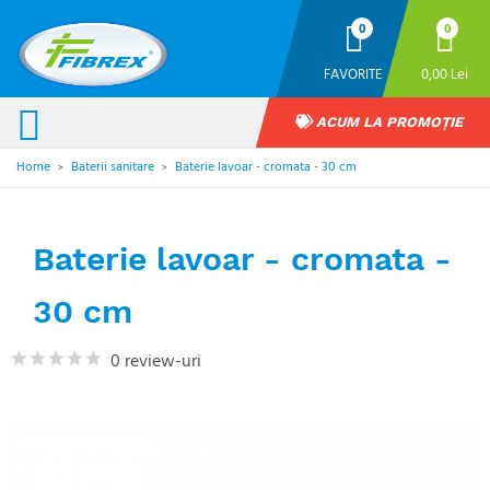
0
0
FAVORITE
0,00 Lei
ACUM LA PROMOȚIE
Home
Baterii sanitare
Baterie lavoar - cromata - 30 cm
>
>
Baterie lavoar - cromata -
30 cm
0 review-uri