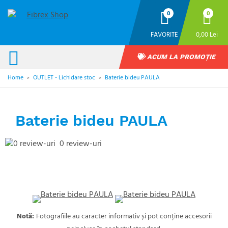
0
0
FAVORITE
0,00 Lei
ACUM LA PROMOȚIE
Home
OUTLET - Lichidare stoc
Baterie bideu PAULA
>
>
Baterie bideu PAULA
0 review-uri
Notă:
Fotografiile au caracter informativ și pot conține accesorii