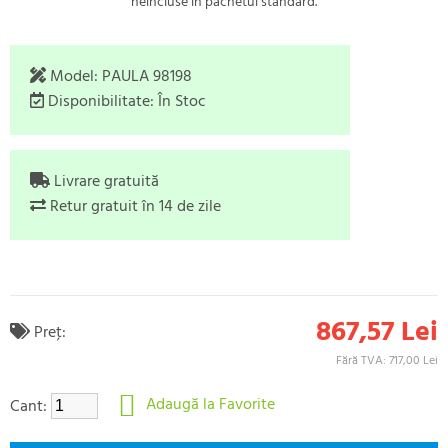
neincluse în pachetul standard.
Model:
PAULA 98198
Disponibilitate:
În Stoc
Livrare gratuită
Retur gratuit în 14 de zile
867,57 Lei
Preţ:
Fără TVA: 717,00 Lei
Adaugă la Favorite
Cant: