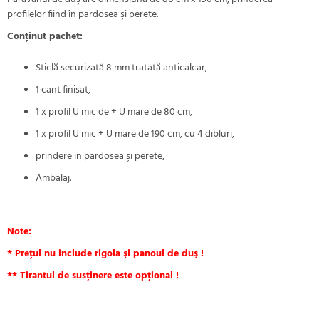
profilelor fiind în pardosea şi perete.
Conţinut pachet:
Sticlă securizată 8 mm tratată anticalcar,
1 cant finisat,
1 x profil U mic de + U mare de 80 cm,
1 x profil U mic + U mare de 190 cm, cu 4 dibluri,
prindere in pardosea şi perete,
Ambalaj.
Note:
* Preţul nu include rigola şi panoul de duş !
** Tirantul de susţinere este opţional !