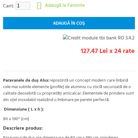
Adaugă la Favorite
Cant:
127.47 Lei x 24 rate
Paravanele de duş Alux
reprezintă un concept modern care îmbină
cele mai subtile elemente (profile) de aluminiu cu sticlă securizată de o
calitate deosebită cu proprietăţi anticalcar. Elementele de prindere sunt
din oţel inoxidabil realizând o îmbinare pe perete perfectă.
Dimensiune ( L x h ):
80 x 190* (cm)
Descriere produs:
Paravanul de duş are dimensiuna de 80 cm x 190 cm, prinderea