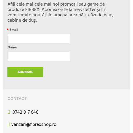
Află cele mai cele mai noi promoţii sau game de
produse FIBREX. Abonează-te la newsletter și îţi
vom trimite noutăţi în amenajarea băii, căzi de baie,
cabine de duș.
*
Email
Nume
ABONARE
CONTACT
0742 017 646
vanzari@fibrexshop.ro