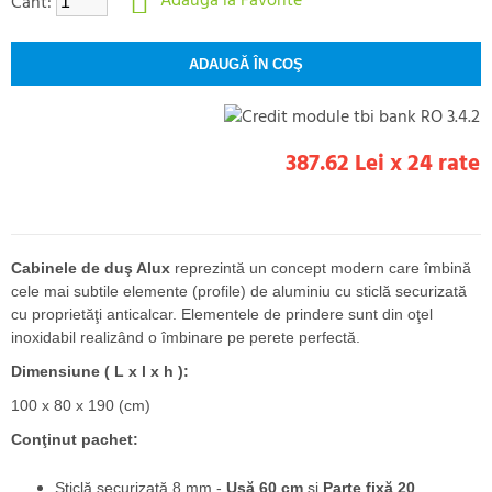
Adaugă la Favorite
Cant:
387.62 Lei x 24 rate
Cabinele de duş Alux
reprezintă un concept modern care îmbină
cele mai subtile elemente (profile) de aluminiu cu sticlă securizată
cu proprietăţi anticalcar. Elementele de prindere sunt din oţel
inoxidabil realizând o îmbinare pe perete perfectă.
Dimensiune ( L x l x h ):
100 x 80 x 190 (cm)
Conţinut pachet:
Sticlă securizată 8 mm -
Uşă 60 cm
și
Parte fixă 20