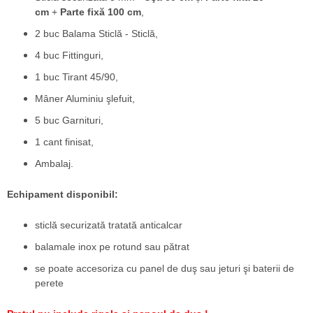
cm
+
Parte fixă 100 cm
,
2 buc Balama Sticlă - Sticlă,
4 buc Fittinguri,
1 buc Tirant 45/90,
​Mâner Aluminiu şlefuit,
5 buc Garnituri,
1 cant finisat,
Ambalaj.
Echipament disponibil:
sticlă securizată tratată anticalcar
balamale inox pe rotund sau pătrat
se poate accesoriza cu panel de duş sau jeturi şi baterii de
perete