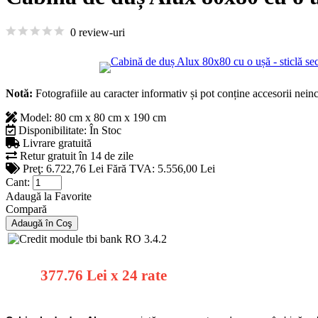
0 review-uri
Notă:
Fotografiile au caracter informativ și pot conține accesorii nein
Model:
80 cm x 80 cm x 190 cm
Disponibilitate:
În Stoc
Livrare gratuită
Retur gratuit în 14 de zile
Preţ:
6.722,76 Lei
Fără TVA: 5.556,00 Lei
Cant:
Adaugă la Favorite
Compară
377.76 Lei x 24 rate