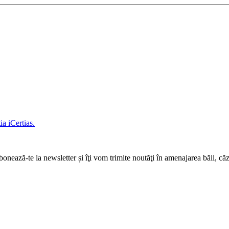
a iCertias.
ază-te la newsletter și îţi vom trimite noutăţi în amenajarea băii, căz