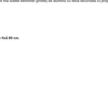
ai subtile elemente (profile) de aluminiu cu sticlă securizată cu propri
e fixă 80 cm
,