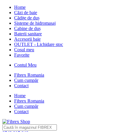
Home
Căzi de baie
Cădițe de duș
Sisteme de hidromasaj
Cabine de duș
Baterii sanitare
Accesorii baie
OUTLET - Lichidare stoc
Cosul meu
Favorite
Contul Meu
Fibrex Romania
Cum cumpăr
Contact
Home
Fibrex Romania
Cum cumpăr
Contact