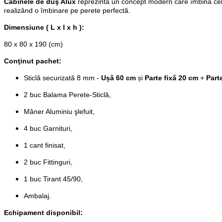
Cabinele de duş Alux
reprezintă un concept modern care îmbină cele m
realizând o îmbinare pe perete perfectă.
Dimensiune ( L x l x h ):
80 x 80 x 190 (cm)
Conţinut pachet:
Sticlă securizată 8 mm -
Ușă 60 cm
și
Parte fixă 20 cm
+
Part
2 buc Balama Perete-Sticlă,
Mâner Aluminiu şlefuit,
4 buc Garnituri,
1 cant finisat,
2 buc Fittinguri,
1 buc Tirant 45/90,
Ambalaj.
Echipament disponibil: