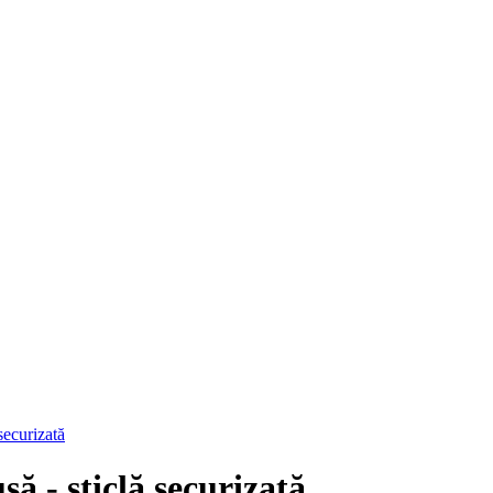
securizată
ă - sticlă securizată