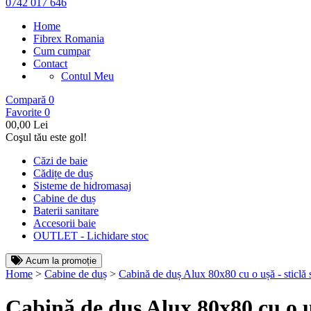
0742 017 646
Home
Fibrex Romania
Cum cumpar
Contact
Contul Meu
Compară
0
Favorite
0
0
0,00 Lei
Coşul tău este gol!
Căzi de baie
Cădițe de duș
Sisteme de hidromasaj
Cabine de duș
Baterii sanitare
Accesorii baie
OUTLET - Lichidare stoc
Acum la promoție
Home
>
Cabine de duș
>
Cabină de duș Alux 80x80 cu o ușă - sticlă 
Cabină de duș Alux 80x80 cu o uș