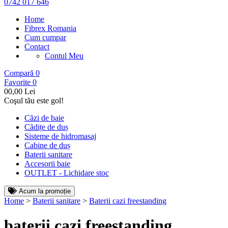
0742 017 646
Home
Fibrex Romania
Cum cumpar
Contact
Contul Meu
Compară
0
Favorite
0
0
0,00 Lei
Coşul tău este gol!
Căzi de baie
Cădițe de duș
Sisteme de hidromasaj
Cabine de duș
Baterii sanitare
Accesorii baie
OUTLET - Lichidare stoc
Acum la promoție
Home
>
Baterii sanitare
>
Baterii cazi freestanding
baterii cazi freestanding