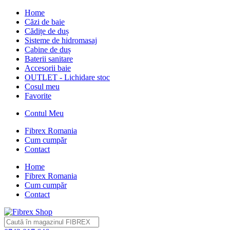
Home
Căzi de baie
Cădițe de duș
Sisteme de hidromasaj
Cabine de duș
Baterii sanitare
Accesorii baie
OUTLET - Lichidare stoc
Cosul meu
Favorite
Contul Meu
Fibrex Romania
Cum cumpăr
Contact
Home
Fibrex Romania
Cum cumpăr
Contact