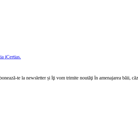
a iCertias.
ază-te la newsletter și îţi vom trimite noutăţi în amenajarea băii, căz