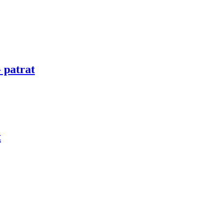
- patrat
t