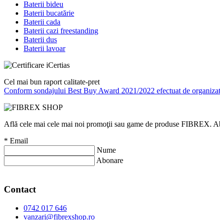
Baterii bideu
Baterii bucatărie
Baterii cada
Baterii cazi freestanding
Baterii dus
Baterii lavoar
Cel mai bun raport calitate-pret
Conform sondajului Best Buy Award 2021/2022 efectuat de organizati
Află cele mai cele mai noi promoţii sau game de produse FIBREX. Abone
*
Email
Nume
Abonare
Contact
0742 017 646
vanzari@fibrexshop.ro